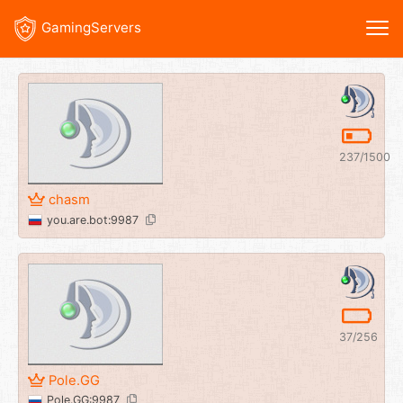
GamingServers
237/1500
chasm
you.are.bot:9987
37/256
Pole.GG
Pole.GG:9987