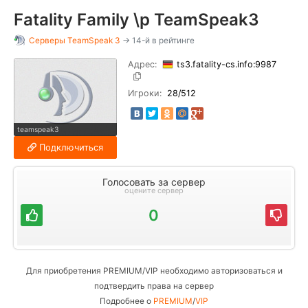
Fatality Family \p TeamSpeak3
Серверы
TeamSpeak 3
→ 14-й в рейтинге
Адрес:
ts3.fatality-cs.info:9987
Игроки:
28
/512
teamspeak3
Подключиться
Голосовать за сервер
оцените сервер
0
Для приобретения PREMIUM/VIP необходимо авторизоваться и
подтвердить права на сервер
Подробнее о
PREMIUM
/
VIP