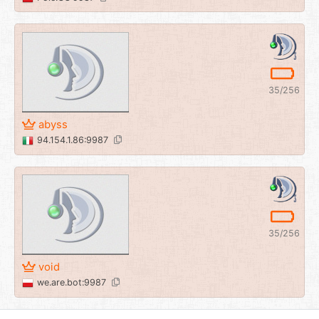
35/256
abyss
94.154.1.86:9987
35/256
void
we.are.bot:9987