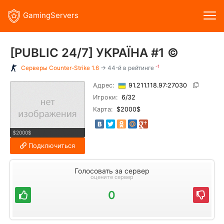
GamingServers
[PUBLIC 24/7] УКРАЇНА #1 ©
-1
Серверы
Counter-Strike 1.6
→ 44-й в рейтинге
Адрес:
91.211.118.97:27030
Игроки:
6
/32
Карта:
$2000$
$2000$
Подключиться
Голосовать за сервер
оцените сервер
0