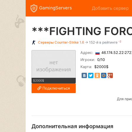
GamingServers
Добавить сервер
***FIGHTING FORCE
-2
Серверы
Counter-Strike 1.6
→ 152-й в рейтинге
Адрес:
46.174.52.22:27
Игроки:
0
/10
Карта:
$2000$
$2000$
Подключиться
Для при
Дополнительная информация