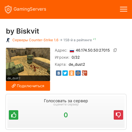
GamingServers
by Biskvit
+1
Серверы
Counter-Strike 1.6
→ 158-й в рейтинге
Адрес:
46.174.50.50:27015
Игроки:
0
/32
Карта:
de_dust2
de_dust2
Подключиться
Голосовать за сервер
оцените сервер
0