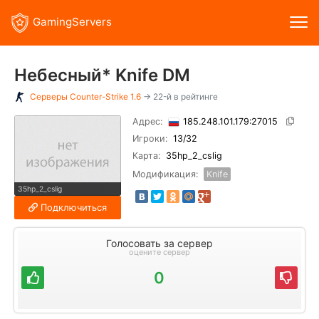
GamingServers
Небесный* Knife DM
Серверы
Counter-Strike 1.6
→ 22-й в рейтинге
Адрес:
185.248.101.179:27015
Игроки:
13
/32
Карта:
35hp_2_cslig
Модификация:
Knife
35hp_2_cslig
Подключиться
Голосовать за сервер
оцените сервер
0