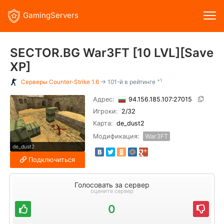
GamingServers
SECTOR.BG War3FT [10 LVL][Save
XP]
+1
Серверы
Counter-Strike 1.6
→ 101-й в рейтинге
Адрес:
94.156.185.107:27015
Игроки:
2
/32
Карта:
de_dust2
Модификация:
War3FT
de_dust2
Подключиться
Голосовать за сервер
оцените сервер
0