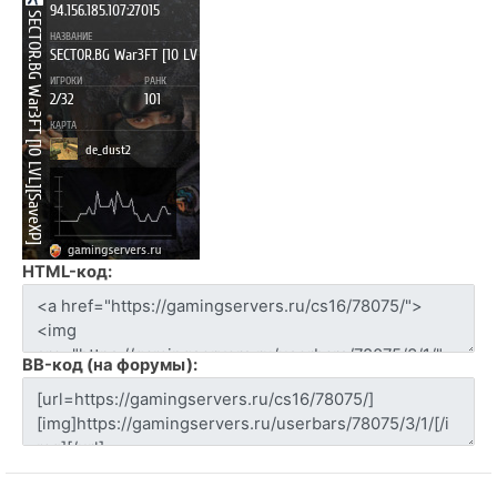
HTML-код:
BB-код (на форумы):