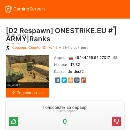
GamingServers
[D2 Respawn] ONESTRIKE.EU # |͇̿
A͇̿R͇̿M͇̿Y̿|Ranks
Серверы
Counter-Strike 1.6
→ 21-й в рейтинге
Адрес:
45.144.155.95:27017
Игроки:
17
/32
Карта:
de_dust2
de_dust2
Подключиться
Голосовать за сервер
оцените сервер
0