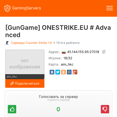
GamingServers
[GunGame] ONESTRIKE.EU # Adva
nced
Серверы
Counter-Strike 1.6
→ 19-й в рейтинге
Адрес:
45.144.155.95:27018
Игроки:
18
/32
Карта:
aim_hkc
aim_hkc
Подключиться
Голосовать за сервер
оцените сервер
0