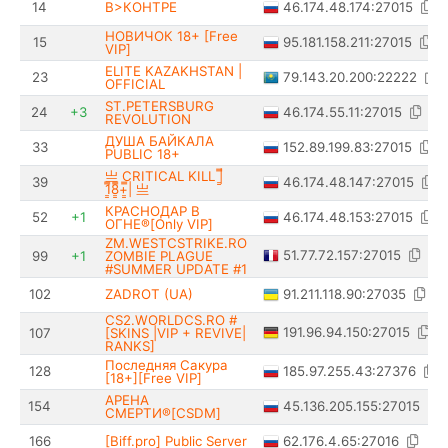
46.174.48.174:27015
14
В>КОНТРЕ
НОВИЧОК 18+ [Free
95.181.158.211:27015
15
VIP]
ELITE KAZAKHSTAN |
79.143.20.200:22222
23
OFFICIAL
ST.PETERSBURG
46.174.55.11:27015
24
+3
REVOLUTION
ДУША БАЙКАЛА
152.89.199.83:27015
33
PUBLIC 18+
亗 CRITICAL KILL |͇̿
46.174.48.147:27015
39
1͇̿8͇̿+͇̿| 亗
КРАСНОДАР В
46.174.48.153:27015
52
+1
ОГНЕ®[Only VIP]
ZM.WESTCSTRIKE.RO
51.77.72.157:27015
99
+1
ZOMBIE PLAGUE
#SUMMER UPDATE #1
91.211.118.90:27035
102
ZADROT (UA)
CS2.WORLDCS.RO #
191.96.94.150:27015
107
[SKINS |VIP + REVIVE|
RANKS]
Последняя Сакура
185.97.255.43:27376
128
[18+][Free VIP]
АРЕНА
45.136.205.155:27015
154
СМЕРТИ®[CSDM]
62.176.4.65:27016
166
[Biff.pro] Public Server