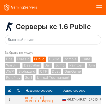
GamingServers
Серверы кс 1.6 Public
Выбрать по моду:
Все
Classic
Public
CSDM
Zombie
Knife
War3FT
DeathRun
Jail
Jump
Paintball
Aim
AWP
Biohazard
CTF
Dust
GunGame
RolePlay
Surf
Unreal Tournament
Название сервера
Адрес сервера
ДЕТИ 90-X |
46.174.49.174:27015
2
REVOLUTION[18+]