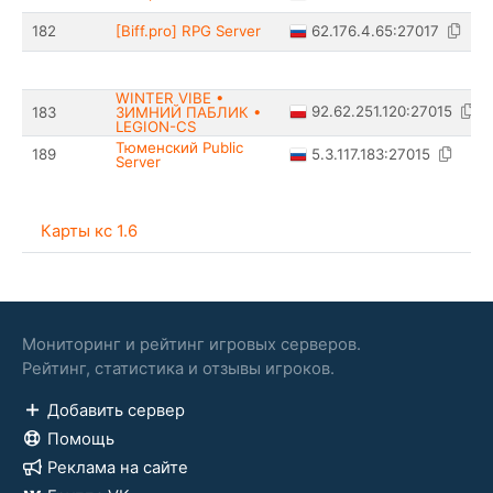
62.176.4.65:27017
182
[Biff.pro] RPG Server
WINTER VIBE •
92.62.251.120:27015
183
ЗИМНИЙ ПАБЛИК •
LEGION-CS
Тюменский Public
5.3.117.183:27015
189
Server
Карты кс 1.6
Мониторинг и рейтинг игровых серверов.
Рейтинг, статистика и отзывы игроков.
Добавить сервер
Помощь
Реклама на сайте