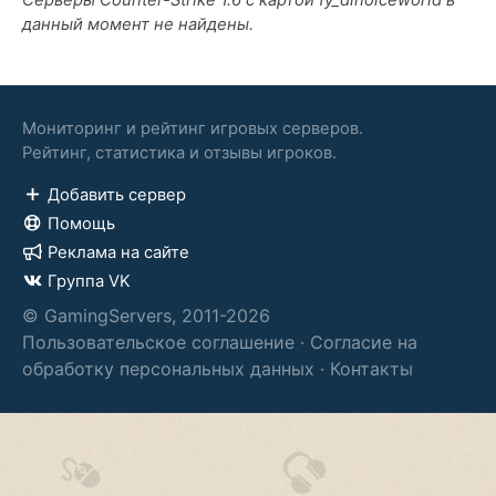
Серверы Counter-Strike 1.6 с картой fy_dinoiceworld в
данный момент не найдены.
Мониторинг и рейтинг игровых серверов.
Рейтинг, статистика и отзывы игроков.
Добавить сервер
Помощь
Реклама на сайте
Группа VK
© GamingServers, 2011-2026
Пользовательское соглашение
·
Согласие на
обработку персональных данных
·
Контакты