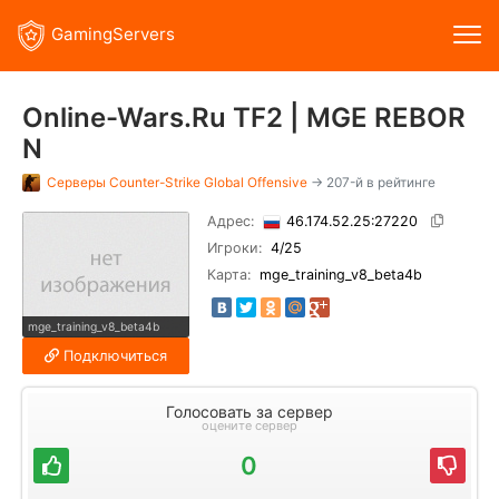
GamingServers
Online-Wars.Ru TF2 | MGE REBOR
N
Серверы
Counter-Strike Global Offensive
→ 207-й в рейтинге
Адрес:
46.174.52.25:27220
Игроки:
4
/25
Карта:
mge_training_v8_beta4b
mge_training_v8_beta4b
Подключиться
Голосовать за сервер
оцените сервер
0