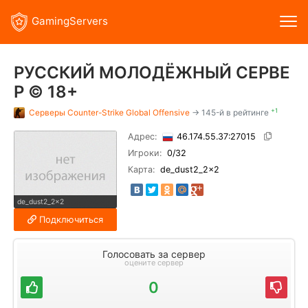
GamingServers
РУССКИЙ МОЛОДЁЖНЫЙ СЕРВЕ
Р © 18+
+1
Серверы
Counter-Strike Global Offensive
→ 145-й в рейтинге
Адрес:
46.174.55.37:27015
Игроки:
0
/32
Карта:
de_dust2_2x2
de_dust2_2x2
Подключиться
Голосовать за сервер
оцените сервер
0