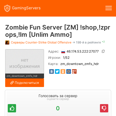
GamingServers
Zombie Fun Server [ZM] !shop,!zpr
ops,!lm [Unlim Ammo]
+2
Серверы
Counter-Strike Global Offensive
→ 198-й в рейтинге
Адрес:
46.174.53.222:27077
Игроки:
1
/52
Карта:
zm_downtown_zmfs_hdr
zm_downtown_zmfs_hdr
Подключиться
Голосовать за сервер
оцените сервер
0