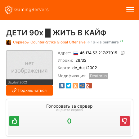
GamingServers
ДЕТИ 90х █ ЖИТЬ В КАЙФ
+1
Серверы
Counter-Strike Global Offensive
→ 16-й в рейтинге
Адрес:
46.174.53.217:27015
Игроки:
28
/32
Карта:
de_dust2002
Модификация:
Deathrun
de_dust2002
Подключиться
Голосовать за сервер
оцените сервер
0