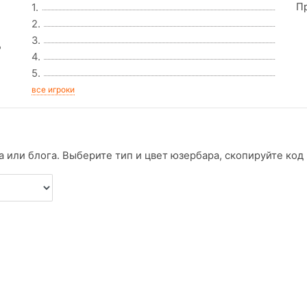
П
1.
2.
3.
д
4.
5.
все игроки
 или блога. Выберите тип и цвет юзербара, скопируйте код и