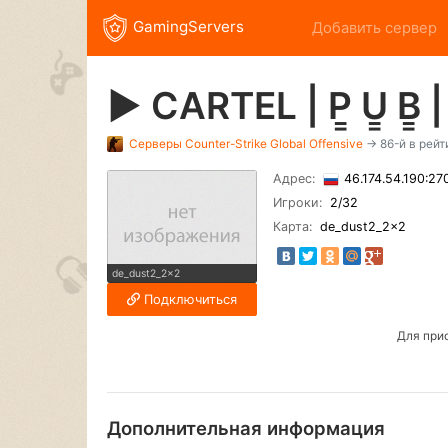
GamingServers
Добавить сервер
► CARTEL | P͇ U͇ B͇ |
Серверы
Counter-Strike Global Offensive
→ 86-й в рейт
Адрес:
46.174.54.190:2
Игроки:
2
/32
Карта:
de_dust2_2x2
de_dust2_2x2
Подключиться
Для при
Дополнительная информация