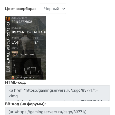
Цвет юзербара:
HTML-код:
BB-код (на форумы):