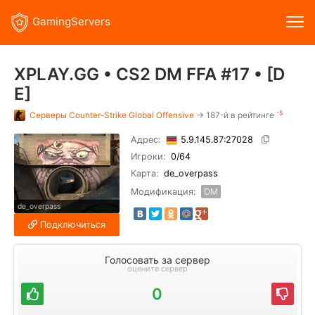
GamingServers
XPLAY.GG • CS2 DM FFA #17 • [D
E]
-5
Серверы
Counter-Strike Global Offensive
→ 187-й в рейтинге
Адрес:
5.9.145.87:27028
Игроки:
0
/64
Карта:
de_overpass
Модификация:
DM
de_overpass
Подключиться
Голосовать за сервер
оцените сервер
0