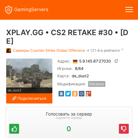
GamingServers
XPLAY.GG • CS2 RETAKE #30 • [D
E]
-1
Серверы
Counter-Strike Global Offensive
→ 121-й в рейтинге
Адрес:
5.9.145.87:27030
Игроки:
8
/64
Карта:
de_dust2
Модификация:
Retakes
de_dust2
Подключиться
Голосовать за сервер
оцените сервер
0