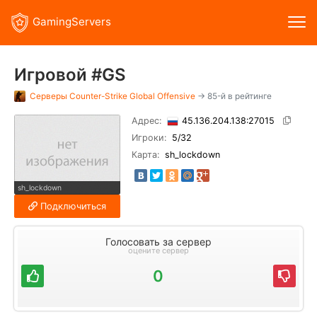
GamingServers
Игровой #GS
Серверы
Counter-Strike Global Offensive
→ 85-й в рейтинге
Адрес:
45.136.204.138:27015
Игроки:
5
/32
Карта:
sh_lockdown
sh_lockdown
Подключиться
Голосовать за сервер
оцените сервер
0