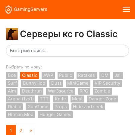
GamingServers
Серверы кс го Classic
Выбрать по моду:
Все
Classic
AWP
Public
Retakes
DM
Jail
Surf
BunnyHop
Dust
MiniGame
VIP Security
Aim
Deathrun
War3source
RPG
Zombie
Arena (1vs1)
TTT
Knife
Meat
Danger Zone
Diablo
GunGame
Props
Hide and seek
Hitman Mod
Hunger Games
1
2
»