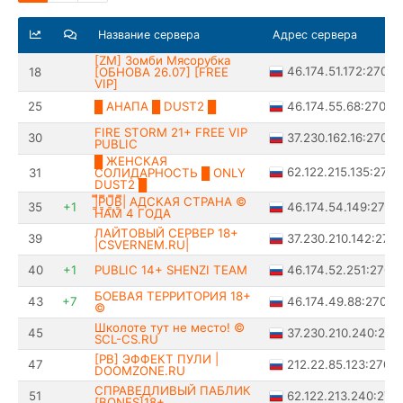
Название сервера
Адрес сервера
[ZM] Зомби Мясорубка
46.174.51.172:27015
18
[ОБНОВА 26.07] [FREE
VIP]
46.174.55.68:27015
25
█ АНАПА █ DUST2 █
FIRE STORM 21+ FREE VIP
37.230.162.16:27015
30
PUBLIC
█ ЖЕНСКАЯ
62.122.215.135:2701
31
СОЛИДАРНОСТЬ █ ONLY
DUST2 █
|͇̿P͇̿U͇̿B͇̿| AДCKAЯ CTPAHA ©
46.174.54.149:2701
35
+1
HAM 4 ГOДA
ЛАЙТОВЫЙ CEPBEP 18+
37.230.210.142:270
39
|CSVERNEM.RU|
46.174.52.251:2701
40
+1
PUBLIC 14+ SHENZI TEAM
БОЕВАЯ ТЕРРИТОРИЯ 18+
46.174.49.88:27015
43
+7
©
Школоте тут не место! ©
37.230.210.240:270
45
SCL-CS.RU
[PB] ЭФФЕКТ ПУЛИ |
212.22.85.123:27015
47
DOOMZONE.RU
СПРАВЕДЛИВЫЙ ПАБЛИК
62.122.213.240:270
51
[BONES]18+