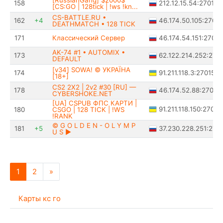
[RussianGang] $2000$
212.12.15.54:27015
158
[CS:GO | 128tick | !ws !kn...
CS-BATTLE.RU •
46.174.50.105:27015
162
+4
DEATHMATCH • 128 TICK
46.174.54.151:27015
171
Классический Сервер
AK-74 #1 • AUTOMIX •
62.122.214.252:270
173
DEFAULT
[v34] SOWA! © УКРАЇНА
91.211.118.3:27015
174
[18+]
CS2 2X2 | 2v2 #30 [RU] —
46.174.52.88:27015
178
CYBERSHOKE.NET
[UA] CSPUB ФПС КАРТИ |
91.211.118.150:27033
180
CSGO | 128 TICK | !WS
!RANK
© G O L D E N - O L Y M P
37.230.228.251:270
181
+5
U S ►
1
2
»
Карты кс го