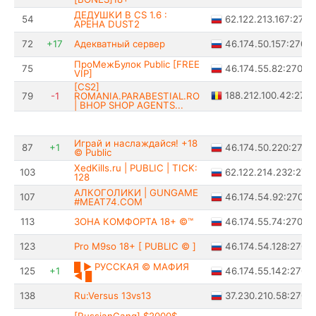
ДЕДУШКИ В CS 1.6 :
62.122.213.167:2701
54
АРЕНА DUST2
46.174.50.157:27015
72
+17
Адекватный сервер
ПроМежБулок Public [FREE
46.174.55.82:27015
75
VIP]
[CS2]
188.212.100.42:270
79
-1
ROMANIA.PARABESTIAL.RO
| BHOP SHOP AGENTS...
Играй и наслаждайся! +18
46.174.50.220:2701
87
+1
© Public
XedKills.ru | PUBLIC | TICK:
62.122.214.232:270
103
128
АЛКОГОЛИКИ | GUNGAME
46.174.54.92:27015
107
#MEAT74.COM
46.174.55.74:27015
113
ЗОНА КОМФОРТА 18+ ©™
46.174.54.128:2701
123
Pro M9so 18+ [ PUBLIC © ]
█ ► РУССКАЯ © МАФИЯ
46.174.55.142:2701
125
+1
◄ █
37.230.210.58:2701
138
Ru:Versus 13vs13