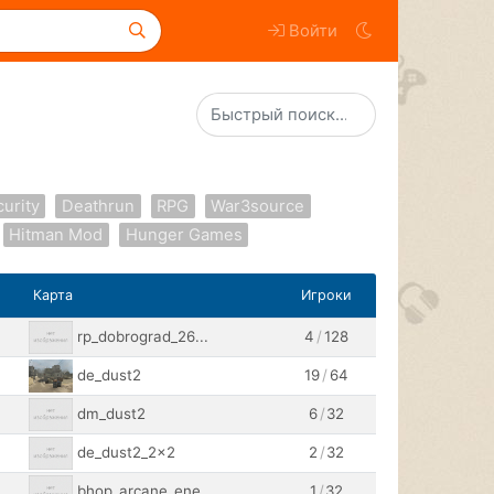
Войти
curity
Deathrun
RPG
War3source
Hitman Mod
Hunger Games
Карта
Игроки
rp_dobrograd_26...
4
/
128
de_dust2
19
/
64
dm_dust2
6
/
32
de_dust2_2x2
2
/
32
bhop_arcane_ene...
1
/
32