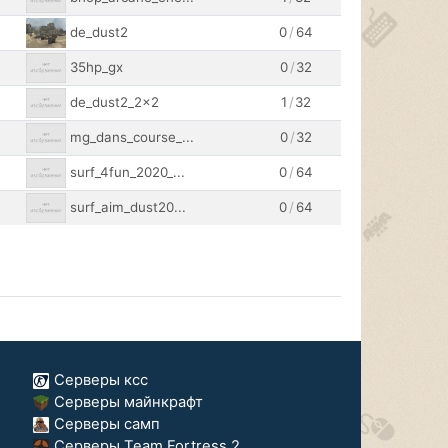
de_dust2
0
/
64
35hp_gx
0
/
32
de_dust2_2x2
1
/
32
mg_dans_course_...
0
/
32
surf_4fun_2020_...
0
/
64
surf_aim_dust20...
0
/
64
Серверы ксс
Серверы майнкрафт
Серверы самп
Серверы Team Fortress 2