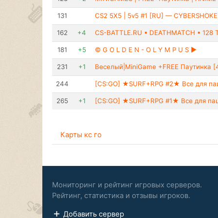
131
CS2 5X5 | 5v5 #1 [RU] — CYBERSHOK
162
+4
CS-BATTLE.RU • DEATHMATCH • 128 
181
+5
© G O L D E N - O L Y M P U S ►
231
+1
Веселый|MiniGame +FREE Паутинка [
244
[CS:GO] ★SURF+RPG #2★ Bce для пaцaн
265
+1
[CS:GO] ★SURF+RPG #1★ Bce для пaцaн
Карты кс го
Мониторинг и рейтинг игровых серверов.
Рейтинг, статистика и отзывы игроков.
Добавить сервер