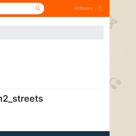
Войти
m2_streets