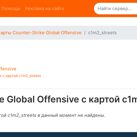
Помощь
Реклама на сайте
арты Counter-Strike Global Offensive
c1m2_streets
ffensive
e с картой c1m2_streets
 Global Offensive с картой c1
ртой c1m2_streets в данный момент не найдены.