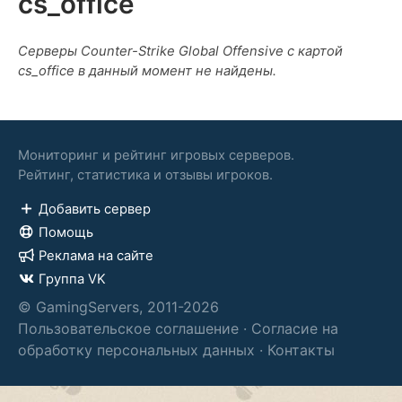
cs_office
Серверы Counter-Strike Global Offensive с картой
cs_office в данный момент не найдены.
Мониторинг и рейтинг игровых серверов.
Рейтинг, статистика и отзывы игроков.
Добавить сервер
Помощь
Реклама на сайте
Группа VK
© GamingServers, 2011-2026
Пользовательское соглашение
·
Согласие на
обработку персональных данных
·
Контакты