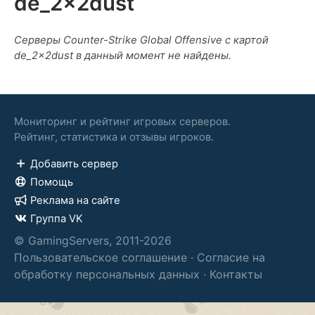
de_2x2dust
Серверы Counter-Strike Global Offensive с картой
de_2x2dust в данный момент не найдены.
Мониторинг и рейтинг игровых серверов.
Рейтинг, статистика и отзывы игроков.
Добавить сервер
Помощь
Реклама на сайте
Группа VK
© GamingServers, 2011-2026
Пользовательское соглашение
·
Согласие на
обработку персональных данных
·
Контакты