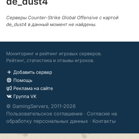
de_dust4
Серверы Counter-Strike Global Offensive с картой
de_dust4 в данный момент не найдены.
Мониторинг и рейтинг игровых серверов.
Рейтинг, статистика и отзывы игроков.
Добавить сервер
Помощь
Реклама на сайте
Группа VK
© GamingServers, 2011-2026
Пользовательское соглашение
·
Согласие на
обработку персональных данных
·
Контакты