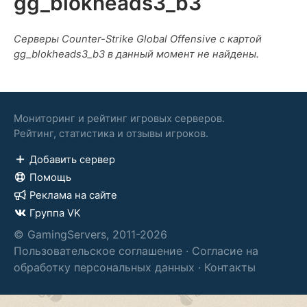
gg_blokheads3_b3
Серверы Counter-Strike Global Offensive с картой
gg_blokheads3_b3 в данный момент не найдены.
Мониторинг и рейтинг игровых серверов.
Рейтинг, статистика и отзывы игроков.
Добавить сервер
Помощь
Реклама на сайте
Группа VK
© GamingServers, 2011-2026
Пользовательское соглашение
·
Согласие на
обработку персональных данных
·
Контакты