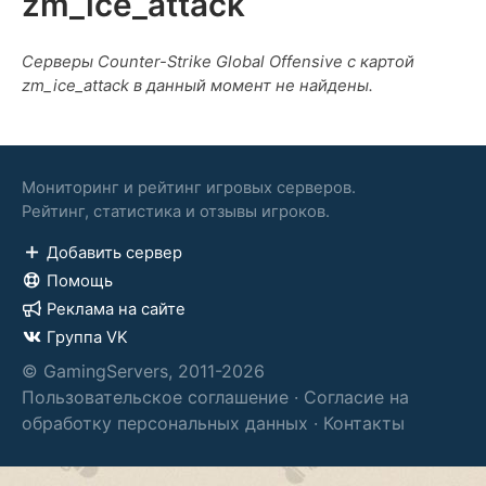
zm_ice_attack
Серверы Counter-Strike Global Offensive с картой
zm_ice_attack в данный момент не найдены.
Мониторинг и рейтинг игровых серверов.
Рейтинг, статистика и отзывы игроков.
Добавить сервер
Помощь
Реклама на сайте
Группа VK
© GamingServers, 2011-2026
Пользовательское соглашение
·
Согласие на
обработку персональных данных
·
Контакты