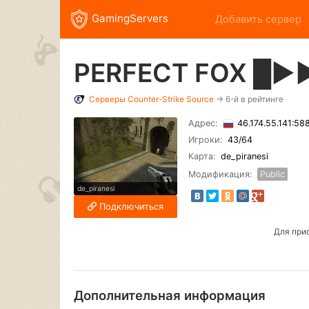
GamingServers
Добавить сервер
PERFECT FOX █
Серверы
Counter-Strike Source
→ 6-й в рейтинге
Адрес:
46.174.55.141:5
Игроки:
43
/64
Карта:
de_piranesi
Модификация:
Public
de_piranesi
Подключиться
Для при
Дополнительная информация