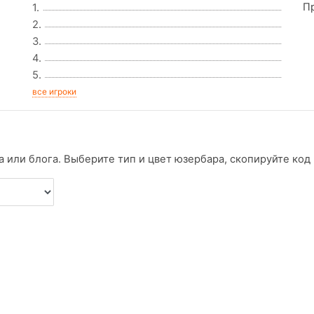
П
1.
2.
3.
4.
5.
все игроки
 или блога. Выберите тип и цвет юзербара, скопируйте код и