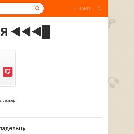
Войти
БЯ ◄◄◄█
а сервер
ладельцу