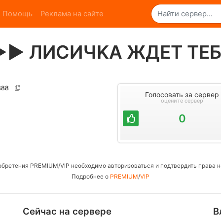
Помощь
Реклама на сайте
►►► ЛИCИЧKA ЖДET TE
8888
Голосовать за сервер
оцените сервер
0
обретения PREMIUM/VIP необходимо авторизоваться и подтвердить права н
Подробнее о
PREMIUM
/
VIP
Сейчас на сервере
В