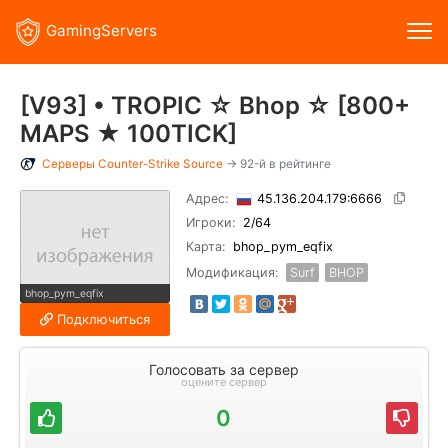
GamingServers
[V93] • TROPIC ☆ Bhop ☆ [800+
MAPS ★ 100TICK]
Серверы
Counter-Strike Source
→ 92-й в рейтинге
Адрес:
45.136.204.179:6666
Игроки:
2
/64
Карта:
bhop_pym_eqfix
Модификация:
Surf
BHOP
bhop_pym_eqfix
Подключиться
Голосовать за сервер
оцените сервер
0