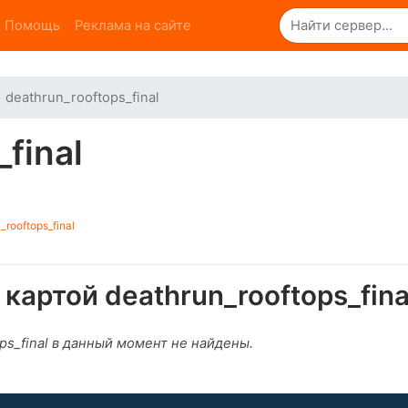
Помощь
Реклама на сайте
deathrun_rooftops_final
final
rooftops_final
картой deathrun_rooftops_fina
ps_final в данный момент не найдены.