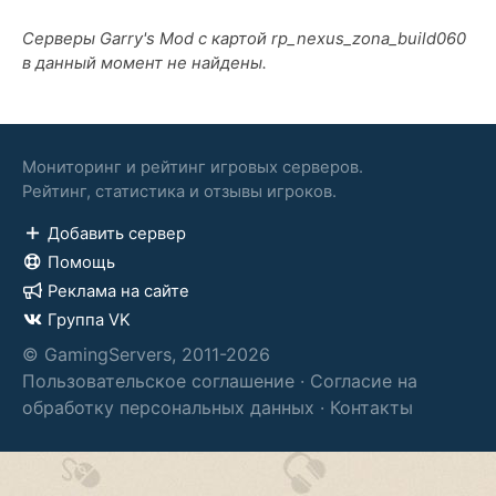
Серверы Garry's Mod с картой rp_nexus_zona_build060
в данный момент не найдены.
Мониторинг и рейтинг игровых серверов.
Рейтинг, статистика и отзывы игроков.
Добавить сервер
Помощь
Реклама на сайте
Группа VK
© GamingServers, 2011-2026
Пользовательское соглашение
·
Согласие на
обработку персональных данных
·
Контакты