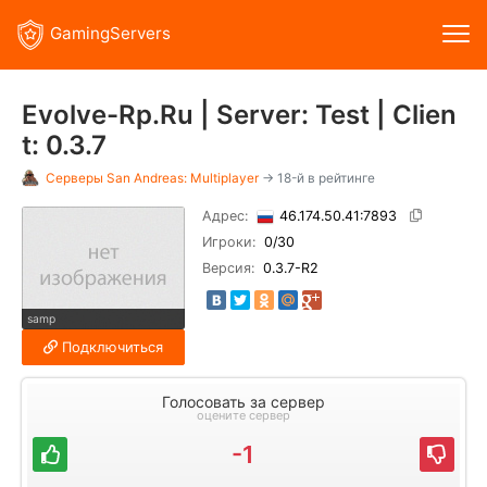
GamingServers
Evolve-Rp.Ru | Server: Test | Clien
t: 0.3.7
Серверы
San Andreas: Multiplayer
→ 18-й в рейтинге
Адрес:
46.174.50.41:7893
Игроки:
0
/30
Версия:
0.3.7-R2
samp
Подключиться
Голосовать за сервер
оцените сервер
-1