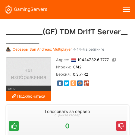
GamingServers
___________(GF) TDM DrIfT Server__
__________
Серверы
San Andreas: Multiplayer
→ 14-й в рейтинге
Адрес:
194.147.32.6:7777
Игроки:
0
/42
Версия:
0.3.7-R2
samp
Подключиться
Голосовать за сервер
оцените сервер
0