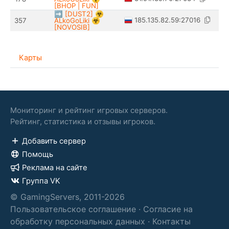
[BHOP | FUN]
➡️ [DUST2] ☣️
185.135.82.59:27016
357
ALkoGoLiki ☣️
[NOVOSIB]
Карты
Мониторинг и рейтинг игровых серверов.
Рейтинг, статистика и отзывы игроков.
Добавить сервер
Помощь
Реклама на сайте
Группа VK
© GamingServers, 2011-2026
Пользовательское соглашение
·
Согласие на
обработку персональных данных
·
Контакты