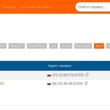
Помощь
Реклама на сайте
ife
War3FT
DeathRun
Jail
Jump
Paintball
Surf
A
Адрес сервера
212.22.93.175:27015
46.174.48.35:27015
IP]