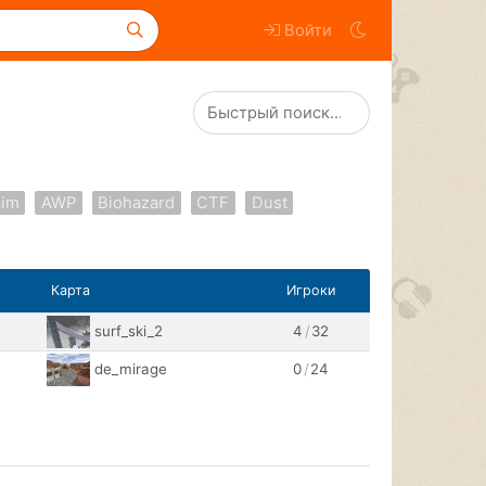
Войти
im
AWP
Biohazard
CTF
Dust
Карта
Игроки
surf_ski_2
4
/
32
de_mirage
0
/
24