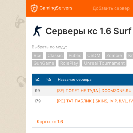
GamingServers
Добавить сервер
Серверы кс 1.6 Surf
Выбрать по моду:
Все
Classic
Public
CSDM
Zombie
Kn
GunGame
RolePlay
Unreal Tournament
Название сервера
99
[SF] ПОЛЕТ НЕ ТУДА | DOOMZONE.RU
179
[РС] ТАТ ПАБЛИК [!SKINS, !VIP, !LVL, !V
Карты кс 1.6