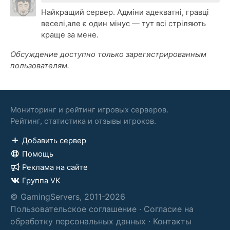
Найкращий сервер. Адміни адекватні, гравці
веселі,але є один мінус — тут всі стріляють
краще за мене.
Обсуждение доступно только зарегистрированным
пользователям.
Мониторинг и рейтинг игровых серверов.
Рейтинг, статистика и отзывы игроков.
Добавить сервер
Помощь
Реклама на сайте
Группа VK
© GamingServers, 2011-2026
Пользовательское соглашение
·
Согласие на
обработку персональных данных
·
Контакты