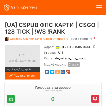
GamingServers
[UA] CSPUB ФПС КАРТИ | CSGO |
128 TICK | !WS !RANK
-1
Серверы
Counter-Strike Global Offensive
→ 180-й в рейтинге
Адрес:
91.211.118.150:27033
Игроки:
7
/16
Карта:
de_mirage_fps_cspub
Модификация:
Classic
de_mirage_fps_cspub
Подключиться
Голосовать за сервер
оцените сервер
0