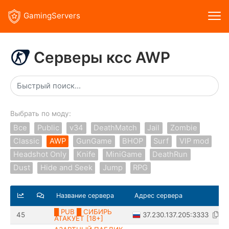
GamingServers
Серверы ксс AWP
Выбрать по моду:
Все
Public
v34
DeathMatch
Jail
Zombie
Classic
AWP
GunGame
BHOP
Surf
VIP mod
Headshot Only
Knife
MiniGame
DeathRun
Dust
Hide and Seek
Jump
RPG
Название сервера
Адрес сервера
█ PUB █ СИБИРЬ
37.230.137.205:3333
45
АТАКУЕТ [18+]