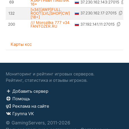
АЗАРТНЫЙ ПАБЛИК
37.230.162.143:27015
69
16+
[v34][AWP]FULL
37.230.162.17:27015
132
ROOT[LVL|SНОР|CW]
[18+]
/// Morozilka 777 v34
37.192.141.11:27015
200
FANTOZER.RU
Карты ксс
Мониторинг и рейтинг игровых серверов.
Рейтинг, статистика и отзывы игроков.
Добавить сервер
Помощь
Реклама на сайте
Группа VK
© GamingServers, 2011-2026