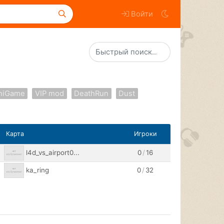
Войти
niGame
VIP mod
DeathRun
Dust
Карта
Игроки
l4d_vs_airport0...
0
/
16
ka_ring
0
/
32