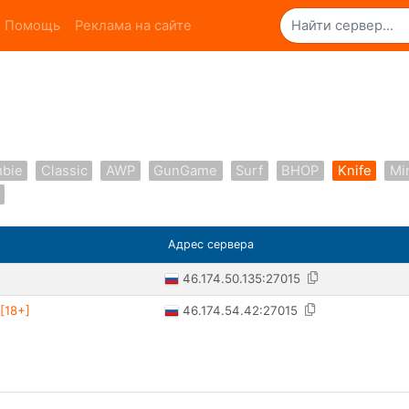
Помощь
Реклама на сайте
bie
Classic
AWP
GunGame
Surf
BHOP
Knife
Mi
Адрес сервера
46.174.50.135:27015
46.174.54.42:27015
[18+]