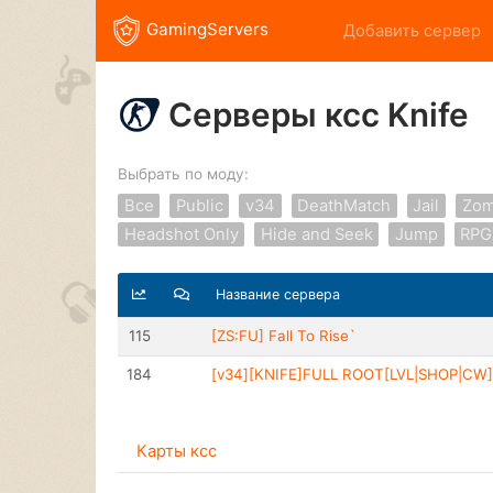
GamingServers
Добавить сервер
Серверы ксс Knife
Выбрать по моду:
Все
Public
v34
DeathMatch
Jail
Zom
Headshot Only
Hide and Seek
Jump
RPG
Название сервера
115
[ZS:FU] Fall To Rise`
184
[v34][KNIFE]FULL ROOT[LVL|SНОР|CW]
Карты ксс