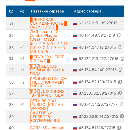
Название сервера
Адрес сервера
█ ЖЕНСКАЯ
62.122.215.135:27015
31
СОЛИДАРНОСТЬ █
ONLY DUST2 █
ZMRush.net #2 -
46.174.49.59:27219
32
Zombie Plague
[Death Match]
© Н О В А Я - З Е М
46.174.54.113:27015
33
+2
Л Я ツ O N L Y -- D
U S T 2 ★
█ ГРУЗ 200 | FREE
62.122.213.227:27015
34
+1
VIP 24/7 █
|͇̿P͇̿U͇̿B͇̿| AДCKAЯ
46.174.54.149:27015
35
+1
CTPAHA © HAM 4
ГOДA
KPOBЬЮ И ПOTOM
46.174.52.129:27015
36
+2
| HEОCПOPИMЫЙ
PUBLIC 16+
|͇̿P͇̿U͇̿B͇̿| ДЛЯ СВОИХ
37.230.162.59:27015
37
18+ |НАМ 3 ГОДА|
ДЕТИ 90-X #1
46.174.54.207:27777
38
-1
[PUBLIC] |СКИНЫ
ОРУЖИЯ|
ЛАЙТОВЫЙ
37.230.210.142:27015
39
CEPBEP 18+
|CSVERNEM.RU|
46.174.51.126:27015
40
CORE-SS :: Versus