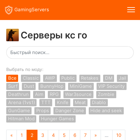
GamingServers
Серверы кс го
Выбрать по моду:
Все
Classic
AWP
Public
Retakes
DM
Jail
Surf
Dust
BunnyHop
MiniGame
VIP Security
Deathrun
Aim
RPG
War3source
Zombie
Arena (1vs1)
TTT
Knife
Meat
Diablo
GunGame
Props
Danger Zone
Hide and seek
Hitman Mod
Hunger Games
«
1
2
3
4
5
6
7
»
...
10