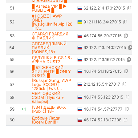
MIRAGE/DUST2 █
█ Азгеда VIP █ ►
62.122.214.170:27015
51
PUBLIC◄ █
#1 CSIZE | AWP
ONLY
91.211.118.24:27015
52
|!ws,!gl,!knife,vip|128
TIC...
СТАРАЯ ГВАРДИЯ
46.174.55.79:27015
53
© ПАБЛИК
СПРАВЕДЛИВЫЙ
62.122.213.240:27015
54
ПАБЛИК
[BONES]18+
ДЕДУШКИ В CS 1.6 :
62.122.213.167:27015
55
АРЕНА DUST2
█ #2 ЖЕНСКИЙ
46.174.51.118:27015
56
ЭПИЦЕНТР █ ONLY
DUST2 █
[RussianGang] AWP
212.12.15.54:27017
57
Lego [CS:GO |
128tick | !ws !...
ЧЕРТОВСКИЙ
46.174.53.123:27015
58
CSDM [Пушки +
лазеры]
[v34] ДЕДЫ 90-Х
46.174.54.57:27777
59
+1
[Public] 18+
Добрые Люди
46.174.52.13:27208
60
(Всем Вип!!!)