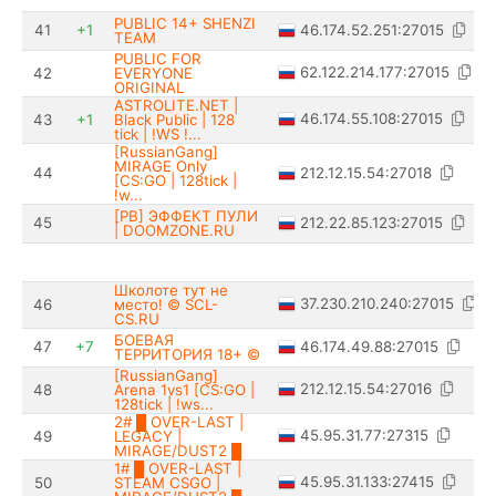
PUBLIC 14+ SHENZI
46.174.52.251:27015
41
+1
TEAM
PUBLIC FOR
62.122.214.177:27015
42
EVERYONE
ORIGINAL
ASTROLITE.NET |
46.174.55.108:27015
43
+1
Black Public | 128
tick | !WS !...
[RussianGang]
MIRAGE Only
212.12.15.54:27018
44
[CS:GO | 128tick |
!w...
[PB] ЭФФЕКТ ПУЛИ
212.22.85.123:27015
45
| DOOMZONE.RU
Школоте тут не
37.230.210.240:27015
46
место! © SCL-
CS.RU
БОЕВАЯ
46.174.49.88:27015
47
+7
ТЕРРИТОРИЯ 18+ ©
[RussianGang]
212.12.15.54:27016
48
Arena 1vs1 [CS:GO |
128tick | !ws...
2# █ OVER-LAST |
45.95.31.77:27315
49
LEGACY |
MIRAGE/DUST2 █
1# █ OVER-LAST |
45.95.31.133:27415
50
STEAM CSGO |